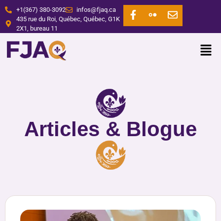
+1(367) 380-3092
infos@fjaq.ca
435 rue du Roi, Québec, Québec, G1K
2X1, bureau 11
Articles & Blogue